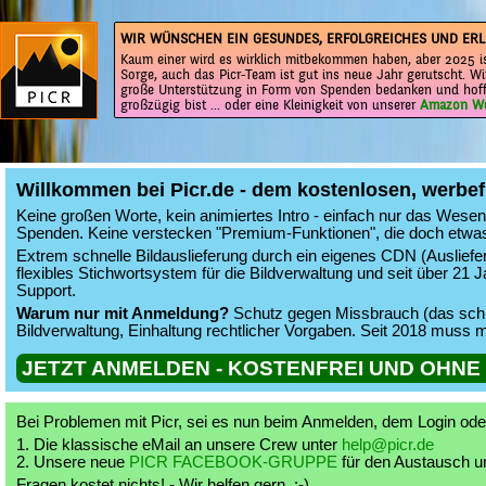
WIR WÜNSCHEN EIN GESUNDES, ERFOLGREICHES UND ERL
Kaum einer wird es wirklich mitbekommen haben, aber 2025 is
Sorge, auch das Picr-Team ist gut ins neue Jahr gerutscht. Wi
große Unterstützung in Form von Spenden bedanken und hoff
großzügig bist ... oder eine Kleinigkeit von unserer
Amazon Wu
Willkommen bei Picr.de - dem kostenlosen, werbef
Keine großen Worte, kein animiertes Intro - einfach nur das Wesentl
Spenden. Keine verstecken "Premium-Funktionen", die doch etwa
Extrem schnelle Bildauslieferung durch ein eigenes CDN (Auslieferu
flexibles Stichwortsystem für die Bildverwaltung und seit über 21 
Support.
Warum nur mit Anmeldung?
Schutz gegen Missbrauch (das schüt
Bildverwaltung, Einhaltung rechtlicher Vorgaben. Seit 2018 muss 
JETZT ANMELDEN - KOSTENFREI UND OHN
Bei Problemen mit Picr, sei es nun beim Anmelden, dem Login oder
1. Die klassische eMail an unsere Crew unter
help@picr.de
2. Unsere neue
PICR FACEBOOK-GRUPPE
für den Austausch un
Fragen kostet nichts! - Wir helfen gern. :-)