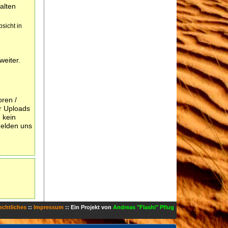
alten
sicht in
weiter.
oren /
er Uploads
 kein
melden uns
echtliches
::
Impressum
:: Ein Projekt von
Andreas "Flashi" Pflug