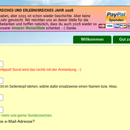
REICHES UND ERLEBNISREICHES JAHR 2026
aben, aber 2025 ist schon wieder Geschichte. Aber keine
Jahr gerutscht. Wir möchten uns an dieser Stelle für die
bedanken und hoffen natürlich, dass du auch 2026 wieder so
 unserer
Amazon Wunschliste
schenkst. :-) Danke.
Willkommen
Gut z
rtippst! Sonst wird das nichts mit der Anmeldung. :-)
ht im Seitenkopf stehen, wähle dafür ersatzweise einen Namen bzw. Alias.
r mehr und gerne Sonderzeichen.
ine e-Mail-Adresse?