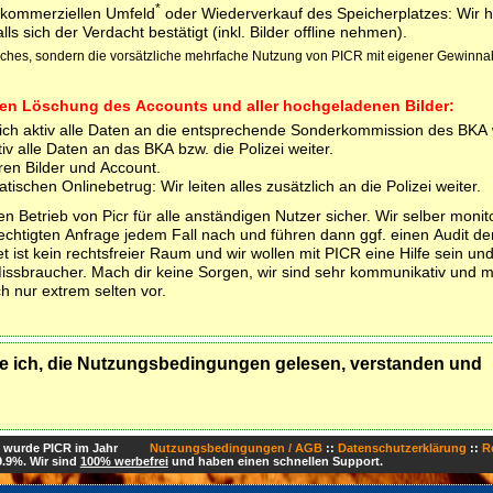
*
m kommerziellen Umfeld
oder Wiederverkauf des Speicherplatzes: Wir h
ls sich der Verdacht bestätigt (inkl. Bilder offline nehmen).
liches, sondern die vorsätzliche mehrfache Nutzung von PICR mit eigener Gewinnab
tigen Löschung des Accounts und aller hochgeladenen Bilder:
lich aktiv alle Daten an die entsprechende Sonderkommission des BKA 
tiv alle Daten an das BKA bzw. die Polizei weiter.
ren Bilder und Account.
schen Onlinebetrug: Wir leiten alles zusätzlich an die Polizei weiter.
n Betrieb von Picr für alle anständigen Nutzer sicher. Wir selber monit
echtigten Anfrage jedem Fall nach und führen dann ggf. einen Audit d
t ist kein rechtsfreier Raum und wir wollen mit PICR eine Hilfe sein und
Missbraucher. Mach dir keine Sorgen, wir sind sehr kommunikativ und 
 nur extrem selten vor.
e ich, die Nutzungsbedingungen gelesen, verstanden und
t wurde PICR im Jahr
Nutzungsbedingungen / AGB
::
Datenschutzerklärung
::
R
9.9%. Wir sind
100% werbefrei
und haben einen schnellen Support.