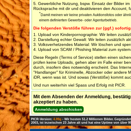
5. Gewerbliche Nutzung, bspw. Einsatz der Bilder i
Rücksprache mit dir und deaktivieren den Account, fal
*
Damit meinen wir keine privaten Auktionsfotos oder ähn
einem definierten Gewerbe- oder Agenturbetrieb.
Die folgenden Verstöße führen zur (ggf.) sofor
1. Upload von Kinderpornographie: Wir leiten zusätz
2. Darstellung echter Gewalt: Wir leiten zusätzlich ak
3. Volksverhetzendes Material: Wir löschen und sper
4. Upload von SCAM / Phishing Material zum systemati
Diese Regeln (Terms of Service) stellen einen sichere
prüfen keine Uploads, gehen aber im Falle einer ber
durch, insofern dies notwendig erscheint. Das Interne
"Handlanger" für Kriminelle, Abzocker oder andere 
iDR, wenn was ist. Und sowas (Verstöße) kommt auch
Und nun weiterhin viel Spass und Erfolg mit PICR.
Mit dem Absenden der Anmeldung, bestätig
akzeptiert zu haben.
PICR-Version:
4.99g
- Wir hosten 51.2 Millionen Bilder. Gegründe
2003, ist inzwischen 23 Jahre alt und hat eine Uptime von über 9