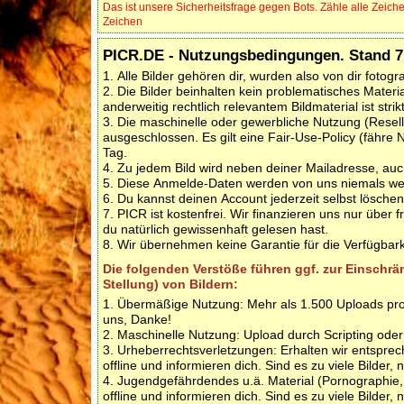
Das ist unsere Sicherheitsfrage gegen Bots. Zähle alle Zeich
Zeichen
PICR.DE - Nutzungsbedingungen. Stand 7.
1. Alle Bilder gehören dir, wurden also von dir fotograf
2. Die Bilder beinhalten kein problematisches Mate
anderweitig rechtlich relevantem Bildmaterial ist stri
3. Die maschinelle oder gewerbliche Nutzung (Resell
ausgeschlossen. Es gilt eine Fair-Use-Policy (fähre
Tag.
4. Zu jedem Bild wird neben deiner Mailadresse, auc
5. Diese Anmelde-Daten werden von uns niemals weite
6. Du kannst deinen Account jederzeit selbst lösche
7. PICR ist kostenfrei. Wir finanzieren uns nur über 
du natürlich gewissenhaft gelesen hast.
8. Wir übernehmen keine Garantie für die Verfügbar
Die folgenden Verstöße führen ggf. zur Einschr
Stellung) von Bildern:
1. Übermäßige Nutzung: Mehr als 1.500 Uploads pro 
uns, Danke!
2. Maschinelle Nutzung: Upload durch Scripting od
3. Urheberrechtsverletzungen: Erhalten wir entspre
offline und informieren dich. Sind es zu viele Bilder, 
4. Jugendgefährdendes u.ä. Material (Pornographie, e
offline und informieren dich. Sind es zu viele Bilder, 