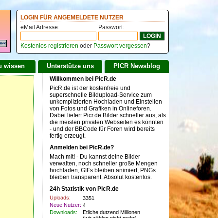
LOGIN FÜR ANGEMELDETE NUTZER
eMail Adresse:
Passwort:
Kostenlos registrieren
oder
Passwort vergessen
?
u wissen
Unterstütze uns
PICR Newsblog
Willkommen bei PicR.de
PicR.de ist der kostenfreie und
superschnelle Bildupload-Service zum
unkomplizierten Hochladen und Einstellen
von Fotos und Grafiken in Onlineforen.
Dabei liefert Picr.de Bilder schneller aus, als
die meisten privaten Webseiten es könnten
- und der BBCode für Foren wird bereits
fertig erzeugt.
Anmelden bei PicR.de?
Mach mit! - Du kannst deine Bilder
verwalten, noch schneller große Mengen
hochladen, GIFs bleiben animiert, PNGs
bleiben transparent. Absolut kostenlos.
24h Statistik von PicR.de
Uploads:
3351
Neue Nutzer:
4
Downloads:
Etliche dutzend Millionen