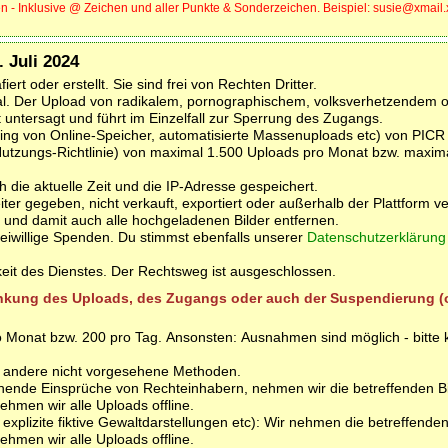
en - Inklusive @ Zeichen und aller Punkte & Sonderzeichen. Beispiel: susie@xmail.
 Juli 2024
iert oder erstellt. Sie sind frei von Rechten Dritter.
rial. Der Upload von radikalem, pornographischem, volksverhetzendem 
kt untersagt und führt im Einzelfall zur Sperrung des Zugangs.
ing von Online-Speicher, automatisierte Massenuploads etc) von PICR 
 Nutzungs-Richtlinie) von maximal 1.500 Uploads pro Monat bzw. maxim
h die aktuelle Zeit und die IP-Adresse gespeichert.
r gegeben, nicht verkauft, exportiert oder außerhalb der Plattform v
n und damit auch alle hochgeladenen Bilder entfernen.
freiwillige Spenden. Du stimmst ebenfalls unserer
Datenschutzerklärung
keit des Dienstes. Der Rechtsweg ist ausgeschlossen.
änkung des Uploads, des Zugangs oder auch der Suspendierung (o
Monat bzw. 200 pro Tag. Ansonsten: Ausnahmen sind möglich - bitte k
er andere nicht vorgesehene Methoden.
chende Einsprüche von Rechteinhabern, nehmen wir die betreffenden Bi
nehmen wir alle Uploads offline.
xplizite fiktive Gewaltdarstellungen etc): Wir nehmen die betreffenden
nehmen wir alle Uploads offline.