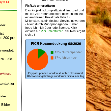
(wir zählen nicht mehr)
xy = 14
PicR.de unterstützen
Das Projekt ist komplett privat finanziert und
mit der Zeit mehr und mehr gewachsen. Aus
einem kleinen Projekt als Hilfe für
Mitforisten, ist ein riesiger Service geworden
- Allein durch Mundpropaganda. Daher
oder
freue ich mich über jede Spende. Klick
einfach auf
Picr unterstützen
, der Rest ergibt
ist
sich. :-)
al 200 pro
erwendet.
zu - die
Paypal-Spenden werden stündlich aktualisiert.
ffline-
Überweisungsbeträge wiederum einmal am Tag.
ontaktier
lder
 Bilder