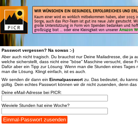
WIR WÜNSCHEN EIN GESUNDES, ERFOLGREICHES UND ERL
Kaum einer wird es wirklich mitbekommen haben, aber 2025 is
Sorge, auch das Picr-Team ist gut ins neue Jahr gerutscht. Wi
große Unterstützung in Form von Spenden bedanken und hoff
großzügig bist ... oder eine Kleinigkeit von unserer
Amazon Wu
Passwort vergessen? Na sowas :-)
Aber auch nicht tragisch. Du brauchst nur Deine Mailadresse, die ja 
welche sicherstellt, dass nicht eine "böse" Maschine versucht, diese
Dafür aber ein Tipp zur Lösung: Wenn man die Stunden eines Tages mit
man die Lösung. Klingt einfach, ist es auch.
Wir senden dir dann ein
Einmalpasswort
zu. Das bedeutet, du kanns
gültig. Dein echtes Passwort können wir dir nicht zusenden, denn das 
Deine eMail-Adresse bei PICR:
Wieviele Stunden hat eine Woche?