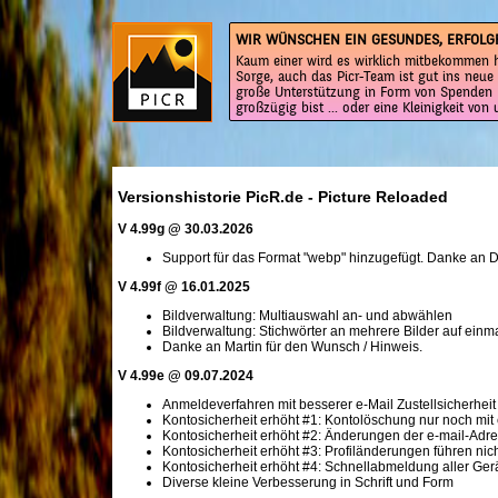
WIR WÜNSCHEN EIN GESUNDES, ERFOLG
Kaum einer wird es wirklich mitbekommen h
Sorge, auch das Picr-Team ist gut ins neue 
große Unterstützung in Form von Spenden 
großzügig bist ... oder eine Kleinigkeit von
Versionshistorie PicR.de - Picture Reloaded
V 4.99g @ 30.03.2026
Support für das Format "webp" hinzugefügt. Danke an De
V 4.99f @ 16.01.2025
Bildverwaltung: Multiauswahl an- und abwählen
Bildverwaltung: Stichwörter an mehrere Bilder auf einm
Danke an Martin für den Wunsch / Hinweis.
V 4.99e @ 09.07.2024
Anmeldeverfahren mit besserer e-Mail Zustellsicherheit
Kontosicherheit erhöht #1: Kontolöschung nur noch mit 
Kontosicherheit erhöht #2: Änderungen der e-mail-Adre
Kontosicherheit erhöht #3: Profiländerungen führen ni
Kontosicherheit erhöht #4: Schnellabmeldung aller Ger
Diverse kleine Verbesserung in Schrift und Form