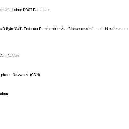
upload.html ohne POST Parameter
-Byte "Salt". Ende der Durchprobier-Ära. Bildnamen sind nun nicht mehr zu erra
 Abrufzahlen
p.picr.de-Netzwerks (CDN)
hoben