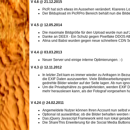
V 4.6 @ 21.12.2015
PicR hat sich etwas im Aussehen verändert. Klareres L
Der Bildupload im PicRPro Bereich behält nun die Bilde
V 4.5 @ 12.05.2014
Die maximale Bildgröße für den Upload wurde nun auf 2
Danke an DEEX - Ein Schutz gegen Pixelfake DDOS At
Alina und Babsi wurden gegen neue schnellere CDN Se
V 4.4 @ 03.03.2013
Neuer Server und einige interne Optimierungen. :-)
V 4.3 @ 12.11.2012
In letzter Zeit kam es immer wieder zu Anfragen in Bezu
die EXIF Daten auszuwerten. Viele Bildbearbeitungspr
gedrehte Bilder wieder auf der Seite lagen. Ab nun igno
Um die Privatsphähre zu gewährleisten, werden EXIF Date
mehr herauslesen kann, als der Fotograf vorgesehen ha
V 4.24 @ 24.02.2011
Angemeldete Nutzer können Ihren Account nun selbst vol
Optional ist auswählbar, ob die Bilder behalten werden s
Das jQuery Javascript Framework wird nun lokal geladen
Die ShareThis Erweiterung für die Social Media Butto