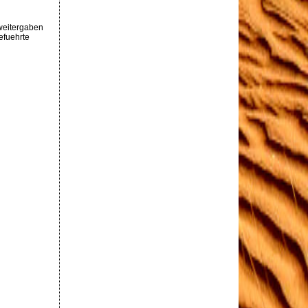
weitergaben
efuehrte