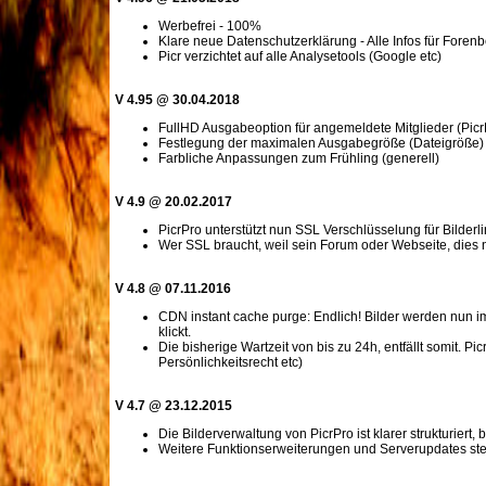
Werbefrei - 100%
Klare neue Datenschutzerklärung - Alle Infos für Forenb
Picr verzichtet auf alle Analysetools (Google etc)
V 4.95 @ 30.04.2018
FullHD Ausgabeoption für angemeldete Mitglieder (Picr
Festlegung der maximalen Ausgabegröße (Dateigröße) v
Farbliche Anpassungen zum Frühling (generell)
V 4.9 @ 20.02.2017
PicrPro unterstützt nun SSL Verschlüsselung für Bilderli
Wer SSL braucht, weil sein Forum oder Webseite, dies nu
V 4.8 @ 07.11.2016
CDN instant cache purge: Endlich! Bilder werden nun i
klickt.
Die bisherige Wartzeit von bis zu 24h, entfällt somit.
Persönlichkeitsrecht etc)
V 4.7 @ 23.12.2015
Die Bilderverwaltung von PicrPro ist klarer strukturie
Weitere Funktionserweiterungen und Serverupdates ste