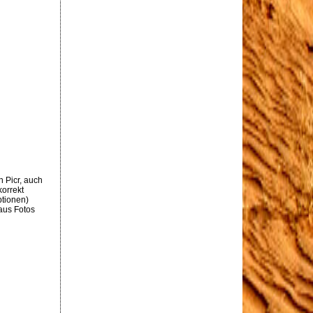
n Picr, auch
orrekt
ptionen)
 aus Fotos