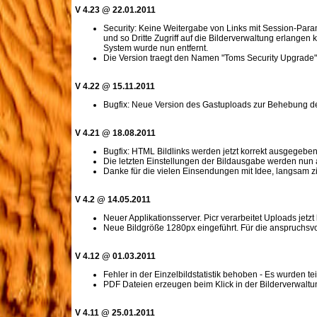
V 4.23 @ 22.01.2011
Security: Keine Weitergabe von Links mit Session-Par
und so Dritte Zugriff auf die Bilderverwaltung erlangen 
System wurde nun entfernt.
Die Version traegt den Namen "Toms Security Upgrade" 
V 4.22 @ 15.11.2011
Bugfix: Neue Version des Gastuploads zur Behebung d
V 4.21 @ 18.08.2011
Bugfix: HTML Bildlinks werden jetzt korrekt ausgegeben
Die letzten Einstellungen der Bildausgabe werden nun
Danke für die vielen Einsendungen mit Idee, langsam zi
V 4.2 @ 14.05.2011
Neuer Applikationsserver. Picr verarbeitet Uploads jetzt 
Neue Bildgröße 1280px eingeführt. Für die anspruchs
V 4.12 @ 01.03.2011
Fehler in der Einzelbildstatistik behoben - Es wurden te
PDF Dateien erzeugen beim Klick in der Bilderverwaltun
V 4.11 @ 25.01.2011