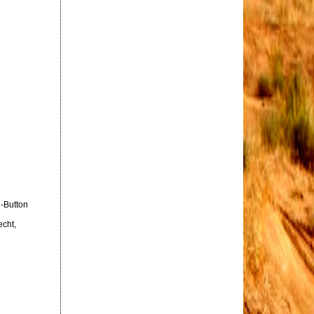
h-Button
echt,