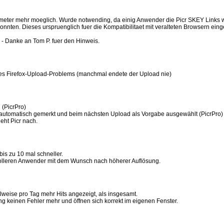
ameter mehr moeglich. Wurde notwending, da einig Anwender die Picr SKEY Links 
konnten. Dieses urspruenglich fuer die Kompatibilitaet mit veralteten Browsern eing
- Danke an Tom P. fuer den Hinweis.
es Firefox-Upload-Problems (manchmal endete der Upload nie)
 (PicrPro)
 automatisch gemerkt und beim nächsten Upload als Vorgabe ausgewählt (PicrPro)
eht Picr nach.
bis zu 10 mal schneller.
volleren Anwender mit dem Wunsch nach höherer Auflösung.
ilweise pro Tag mehr Hits angezeigt, als insgesamt.
g keinen Fehler mehr und öffnen sich korrekt im eigenen Fenster.