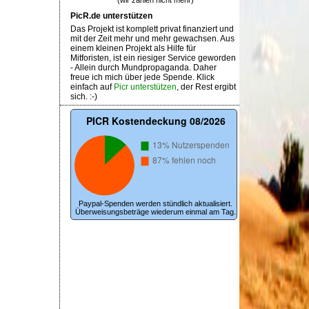
(wir zählen nicht mehr)
PicR.de unterstützen
Das Projekt ist komplett privat finanziert und
mit der Zeit mehr und mehr gewachsen. Aus
einem kleinen Projekt als Hilfe für
Mitforisten, ist ein riesiger Service geworden
- Allein durch Mundpropaganda. Daher
freue ich mich über jede Spende. Klick
einfach auf
Picr unterstützen
, der Rest ergibt
sich. :-)
Paypal-Spenden werden stündlich aktualisiert.
Überweisungsbeträge wiederum einmal am Tag.