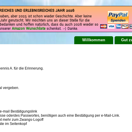
REICHES UND ERLEBNISREICHES JAHR 2026
aben, aber 2025 ist schon wieder Geschichte. Aber keine
Jahr gerutscht. Wir möchten uns an dieser Stelle für die
bedanken und hoffen natürlich, dass du auch 2026 wieder so
 unserer
Amazon Wunschliste
schenkst. :-) Danke.
Willkommen
Gut z
nnis A. für die Erinnerung.
al vergeben.
e-mail Bestätigungslink
sse oderdes Passwortes, benötigen auch eine Bestätigung per e-Mail-Link.
cht mehr zum Zwangs-Logoff
äte im Seitenkopf