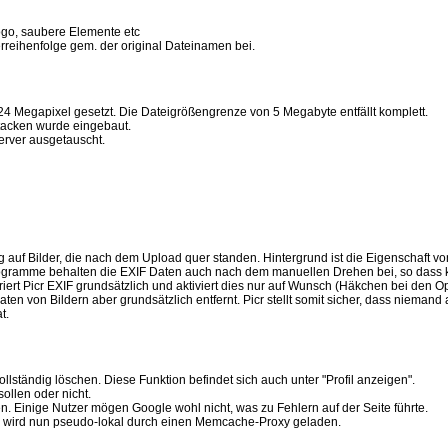
ogo, saubere Elemente etc
rreihenfolge gem. der original Dateinamen bei.
4 Megapixel gesetzt. Die Dateigrößengrenze von 5 Megabyte entfällt komplett.
tacken wurde eingebaut.
rver ausgetauscht.
g auf Bilder, die nach dem Upload quer standen. Hintergrund ist die Eigenschaft vo
ogramme behalten die EXIF Daten auch nach dem manuellen Drehen bei, so dass k
riert Picr EXIF grundsätzlich und aktiviert dies nur auf Wunsch (Häkchen bei den O
n von Bildern aber grundsätzlich entfernt. Picr stellt somit sicher, dass niemand
t.
lständig löschen. Diese Funktion befindet sich auch unter "Profil anzeigen".
ollen oder nicht.
. Einige Nutzer mögen Google wohl nicht, was zu Fehlern auf der Seite führte.
ns wird nun pseudo-lokal durch einen Memcache-Proxy geladen.