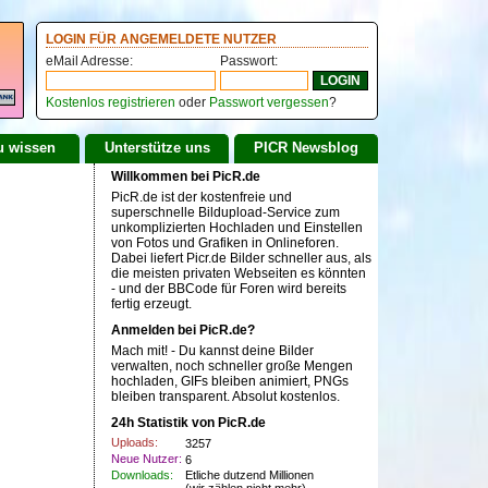
LOGIN FÜR ANGEMELDETE NUTZER
eMail Adresse:
Passwort:
Kostenlos registrieren
oder
Passwort vergessen
?
u wissen
Unterstütze uns
PICR Newsblog
Willkommen bei PicR.de
PicR.de ist der kostenfreie und
superschnelle Bildupload-Service zum
unkomplizierten Hochladen und Einstellen
von Fotos und Grafiken in Onlineforen.
Dabei liefert Picr.de Bilder schneller aus, als
die meisten privaten Webseiten es könnten
- und der BBCode für Foren wird bereits
fertig erzeugt.
Anmelden bei PicR.de?
Mach mit! - Du kannst deine Bilder
verwalten, noch schneller große Mengen
hochladen, GIFs bleiben animiert, PNGs
bleiben transparent. Absolut kostenlos.
24h Statistik von PicR.de
Uploads:
3257
Neue Nutzer:
6
Downloads:
Etliche dutzend Millionen