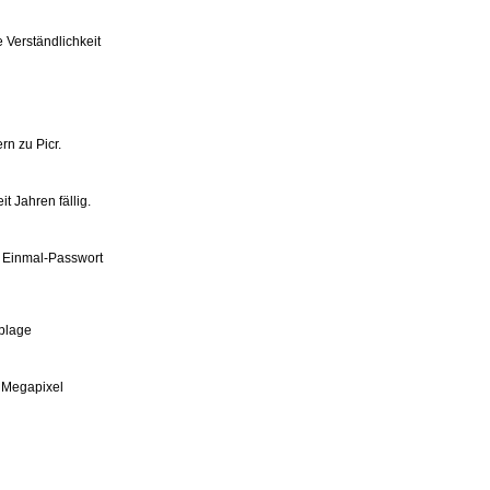
Verständlichkeit
n zu Picr.
t Jahren fällig.
 Einmal-Passwort
blage
 Megapixel