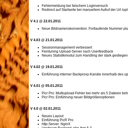
Fehlermeldung bei falschem Loginversuch
Redirect auf Startseite bei manuellem Aufruf der Url /
V 4.1 @ 22.01.2011
Neue Bildnamenskonvention. Fortlaufende Nummer plus 3
V 4.03 @ 21.01.2011
Sessionmanagement verbessert
Feintuning Upload-Server nach Userfeedback
Neues Statistikmodul zum Handling der stark gestiegen
V 4.02 @ 19.01.2011
Einführung interner Backproxy-Kanäle innerhalb des u
V 4.01 @ 05.01.2011
Picr Pro: Multiupload-Fehler bei mehr als 5 Dateien be
Picr Pro: Einführung neuer Bildgrößenoptionen
V 4.0 @ 02.01.2011
Neues Layout
Einführung PicR Pro
http-Server: NginX