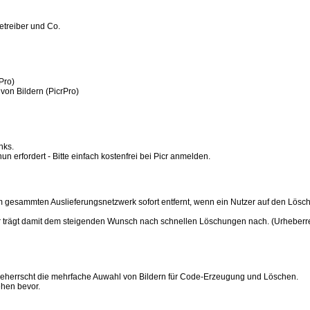
etreiber und Co.
Pro)
on Bildern (PicrPro)
nks.
n erfordert - Bitte einfach kostenfrei bei Picr anmelden.
m gesammten Auslieferungsnetzwerk sofort entfernt, wenn ein Nutzer auf den Lösc
 Picr trägt damit dem steigenden Wunsch nach schnellen Löschungen nach. (Urheberr
rt, beherrscht die mehrfache Auwahl von Bildern für Code-Erzeugung und Löschen.
hen bevor.