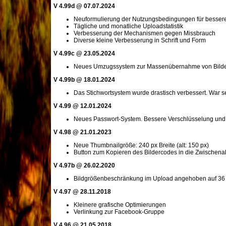
V 4.99d @ 07.07.2024
Neuformulierung der Nutzungsbedingungen für bessere 
Tägliche und monatliche Uploadstatistik
Verbesserung der Mechanismen gegen Missbrauch
Diverse kleine Verbesserung in Schrift und Form
V 4.99c @ 23.05.2024
Neues Umzugssystem zur Massenübernahme von Bilder
V 4.99b @ 18.01.2024
Das Stichwortsystem wurde drastisch verbessert. War sei
V 4.99 @ 12.01.2024
Neues Passwort-System. Bessere Verschlüsselung und
V 4.98 @ 21.01.2023
Neue Thumbnailgröße: 240 px Breite (alt: 150 px)
Button zum Kopieren des Bildercodes in die Zwischena
V 4.97b @ 26.02.2020
Bildgrößenbeschränkung im Upload angehoben auf 36
V 4.97 @ 28.11.2018
Kleinere grafische Optimierungen
Verlinkung zur Facebook-Gruppe
V 4.96 @ 21.05.2018