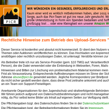
WIR WÜNSCHEN EIN GESUNDES, ERFOLGREICHES UND ERL
Kaum einer wird es wirklich mitbekommen haben, aber 2025 is
Sorge, auch das Picr-Team ist gut ins neue Jahr gerutscht. Wi
große Unterstützung in Form von Spenden bedanken und hoff
großzügig bist ... oder eine Kleinigkeit von unserer
Amazon Wu
Rechtliche Hinweise zum Betrieb des Upload-Services 
Dieser Service ist kostenfrei und absolut nicht kommerziell. Er dient den Nutzern v
Themen oder Auktionen veröffentlichen zu können. Das Hochladen von kopierrech
anstößigen oder rechtlich unzulässigen Daten, ist untersagt. Verstöße können zu
Als Betreiber trete ich nur als Service-Provider (gem. §10 TMG) auf. Verantwortlich
Person), die die Datei verwendet oder die Einbindung in Webseiten, Foren, Mail
Hinweisen und Bitten zur Löschung von problematischem Material kommen mein Tea
Frist als Voraussetzung. Entsprechende Auffroderungen müssen im Sinne der Sich
Adresse
abuse@picr.de
gesendet werden. Jegliche Korrespondenz per Briefpost (i
da nicht sicher gestellt werden dann, dass diese Post zeitnahe ankommt und auch 
an ein Team von Support-Freiwilligen.
Anerkannte Organisationen für den Jugendschutz und strafverfolgende Behörden
Wir führen jedoch aufgrund von Datenschutzbestimmungen und nicht managebaren 
nötig, da Picr selbst keine Bilder als Inhalt auf eigenen Seiten zur Verfügung stellt.
Die Pflichtangaben bzgl. des Datenschutzes finden Sie in der
Datenschutzerklae
Die Pflichtangaben bzgl. der Betreiberinformationen finden Sie im
Impressum
.