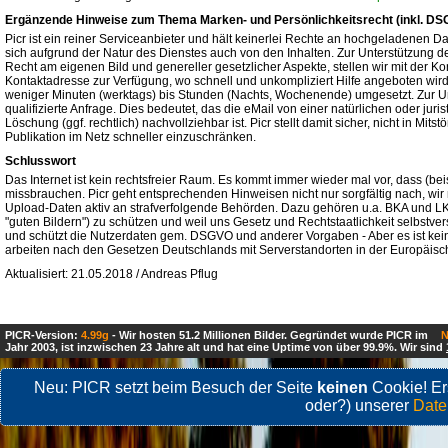
Ergänzende Hinweise zum Thema Marken- und Persönlichkeitsrecht (inkl. D
Picr ist ein reiner Serviceanbieter und hält keinerlei Rechte an hochgeladenen Da
sich aufgrund der Natur des Dienstes auch von den Inhalten. Zur Unterstützung
Recht am eigenen Bild und genereller gesetzlicher Aspekte, stellen wir mit der K
Kontaktadresse zur Verfügung, wo schnell und unkompliziert Hilfe angeboten wi
weniger Minuten (werktags) bis Stunden (Nachts, Wochenende) umgesetzt. Zur Ums
qualifizierte Anfrage. Dies bedeutet, das die eMail von einer natürlichen oder jur
Löschung (ggf. rechtlich) nachvollziehbar ist. Picr stellt damit sicher, nicht in Mi
Publikation im Netz schneller einzuschränken.
Schlusswort
Das Internet ist kein rechtsfreier Raum. Es kommt immer wieder mal vor, dass (be
missbrauchen. Picr geht entsprechenden Hinweisen nicht nur sorgfältig nach, wir 
Upload-Daten aktiv an strafverfolgende Behörden. Dazu gehören u.a. BKA und LKA. 
"guten Bildern") zu schützen und weil uns Gesetz und Rechtstaatlichkeit selbstver
und schützt die Nutzerdaten gem. DSGVO und anderer Vorgaben - Aber es ist kein O
arbeiten nach den Gesetzen Deutschlands mit Serverstandorten in der Europäisc
Aktualisiert: 21.05.2018 / Andreas Pflug
PICR-Version:
4.99g
- Wir hosten 51.2 Millionen Bilder. Gegründet wurde PICR im
N
Jahr 2003, ist inzwischen 23 Jahre alt und hat eine Uptime von über 99.9%. Wir sind
Neu: PICR setzt beim Besuch der Seite
keinen
Cookie! Ers
oder?) unserer
Date