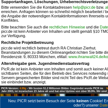
Supportanfragen, Löschungen, Urheberrechtsverletzungen
Bitte verwenden Sie die Kontaktadressen
help@picr.de
bzw.
a
erreichen. Anfragen können so schnellst möglich bearbeitet / 
die Angabe der notwendigen Kontaktinformationen Ihrerseits u
Konfliktes.
Bitte beachten Sie auch die
rechtlichen Hinweise
und die
Date
picr.de ist kein Anbieter von Inhalten und stellt gemäß §10 T
zur Verfügung.
Rechtliche Projektbetreuung
picr.de wird rechtlich betreut durch RA Christian Zierhut.
Beanstandungen zu diesem Onlineangebot richten Sie bitte di
Residenzstr. 9, 80333 München, eMail:
www.ihranwalt24.de/ko
Altersfreigabe gem. Jugendmedienstaatsvertrag
PicR.de ist kein Anbieter von Inhalten und somit auch keiner A
sichtbaren Seiten, die für den Betrieb des Services notwendig s
Servern gespeicherten Bilder sind nicht Teil des PicR.de Web
sie einbindet bzw. anzeigt.
PICR-Version:
4.99g
- Wir hosten 51.2 Millionen Bilder. Gegründet wurde PICR im
N
Jahr 2003, ist inzwischen 23 Jahre alt und hat eine Uptime von über 99.9%. Wir sind
Neu: PICR setzt beim Besuch der Seite
keinen
Cookie! Ers
oder?) unserer
Date