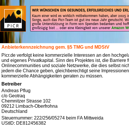
WIR WÜNSCHEN EIN GESUNDES, ERFOLGREICHES UND ERL
Kaum einer wird es wirklich mitbekommen haben, aber 2025 is
Sorge, auch das Picr-Team ist gut ins neue Jahr gerutscht. Wi
große Unterstützung in Form von Spenden bedanken und hoff
großzügig bist ... oder eine Kleinigkeit von unserer
Amazon Wu
Anbieterkennzeichnung gem. §5 TMG und MDStV
Picr.de verfolgt keine kommerzielle Interessen an den hochge
und eigenes Privatkapital. Sinn des Projektes ist, die Barriere f
Onlinecommunities und soziale Netzwerke, die dies selbst ni
jedem die Chance geben, gleichberechtigt seine Impressionen 
kommerzielle Abhängigkeiten geraten zu müssen.
Betreiber
Andreas Pflug
c/o Geotraq
Chemnitzer Strasse 102
09212 Limbach-Oberfrohna
Deutschland
Steuernummer: 222/256/05274 beim FA Mittweida
UStID: DE812456382