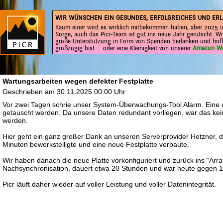
WIR WÜNSCHEN EIN GESUNDES, ERFOLGREICHES UND ERL
Kaum einer wird es wirklich mitbekommen haben, aber 2025 is
Sorge, auch das Picr-Team ist gut ins neue Jahr gerutscht. Wi
große Unterstützung in Form von Spenden bedanken und hoff
großzügig bist ... oder eine Kleinigkeit von unserer
Amazon Wu
Wartungsarbeiten wegen defekter Festplatte
Geschrieben am 30.11.2025 00:00 Uhr
Vor zwei Tagen schrie unser System-Überwachungs-Tool Alarm. Eine d
getauscht werden. Da unsere Daten redundant vorliegen, war das kei
werden.
Hier geht ein ganz großer Dank an unseren Serverprovider Hetzner,
Minuten bewerkstelligte und eine neue Festplatte verbaute.
Wir haben danach die neue Platte vorkonfiguriert und zurück ins "Arra
Nachsynchronisation, dauert etwa 20 Stunden und war heute gegen 1
Picr läuft daher wieder auf voller Leistung und voller Datenintegrität.