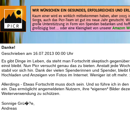
WIR WÜNSCHEN EIN GESUNDES, ERFOLGREICHES UND ERL
Kaum einer wird es wirklich mitbekommen haben, aber 2025 is
Sorge, auch das Picr-Team ist gut ins neue Jahr gerutscht. Wi
große Unterstützung in Form von Spenden bedanken und hoff
großzügig bist ... oder eine Kleinigkeit von unserer
Amazon Wu
Danke!
Geschrieben am 16.07.2013 00:00 Uhr
Es gibt Dinge im Leben, da steht man Fortschritt skeptisch gegenüber
einst bleibt. Nun Picr versucht genau das zu bieten. Anstatt jede Woc
stabil vor sich hin. Dank der vielen Spenderinnen und Spender, bleibt P
Hochladen und Anzeigen von Fotos im Internet. Weniger ist oft mehr. :
Allerdings - Etwas Fortschritt muss doch sein. Und so führe ich in 
ein. Das ermöglicht angemeldeten Nutzern, ihre *eigenen* Bilder dez
Weiterverwendung zu schützen.
Sonnige Grü�?e,
Andreas