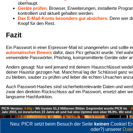
überhaupt.
Geräte prüfen.
Browser, Erweiterungen, installierte Progra
kontrolliert und aktuell gehalten werden.
Das E-Mail-Konto besonders gut absichern.
Denn wer die 
Knopf für den Rest.
Fazit
Ein Passwort in einer Erpresser-Mail ist unangenehm und sollte
automatischer Beweis
dafür, dass Picr gehackt wurde. Viel wah
verwendete Passwörter, Phishing, kompromittierte Geräte oder a
Anders gesagt: Nur weil jemand mit deinem Hausschlüssel wedelt, 
deiner Haustür gezogen hat. Manchmal lag der Schlüssel ganz wo
zu bleiben, sauber zu prüfen und lieber die echten Ursachen anzug
Auch Passwort-Hashes sind sicherheitsrelevante Daten und werden
zwar den direkten Rückschluss auf ein Passwort, ersetzt aber w
langsame Hashfunktion.
PICR-Version:
4.99g
- Wir hosten 51.2 Millionen Bilder. Gegründet wurde PICR im
N
Jahr 2003, ist inzwischen 23 Jahre alt und hat eine Uptime von über 99.9%. Wir sind
Neu: PICR setzt beim Besuch der Seite
keinen
Cookie! Ers
oder?) unserer
Date