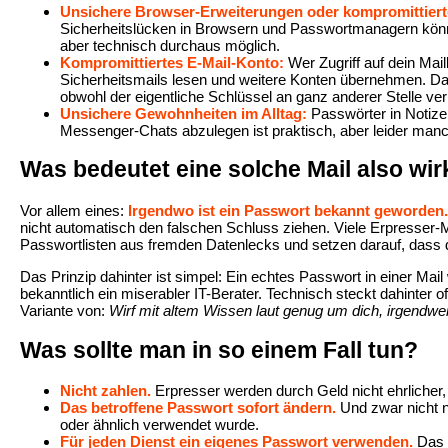
Unsichere Browser-Erweiterungen oder kompromittiert
Sicherheitslücken in Browsern und Passwortmanagern können 
aber technisch durchaus möglich.
Kompromittiertes E-Mail-Konto:
Wer Zugriff auf dein Mai
Sicherheitsmails lesen und weitere Konten übernehmen. Dann
obwohl der eigentliche Schlüssel an ganz anderer Stelle ver
Unsichere Gewohnheiten im Alltag:
Passwörter in Notize
Messenger-Chats abzulegen ist praktisch, aber leider manch
Was bedeutet eine solche Mail also wir
Vor allem eines:
Irgendwo ist ein Passwort bekannt geworden.
nicht automatisch den falschen Schluss ziehen. Viele Erpresser-Ma
Passwortlisten aus fremden Datenlecks und setzen darauf, dass d
Das Prinzip dahinter ist simpel: Ein echtes Passwort in einer Mail 
bekanntlich ein miserabler IT-Berater. Technisch steckt dahinter o
Variante von:
Wirf mit altem Wissen laut genug um dich, irgend
Was sollte man in so einem Fall tun?
Nicht zahlen.
Erpresser werden durch Geld nicht ehrlicher, 
Das betroffene Passwort sofort ändern.
Und zwar nicht nu
oder ähnlich verwendet wurde.
Für jeden Dienst ein eigenes Passwort verwenden.
Das 