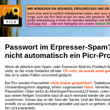
WIR WÜNSCHEN EIN GESUNDES, ERFOLGREICHES UND ERL
Kaum einer wird es wirklich mitbekommen haben, aber 2025 is
Sorge, auch das Picr-Team ist gut ins neue Jahr gerutscht. Wi
große Unterstützung in Form von Spenden bedanken und hoff
großzügig bist ... oder eine Kleinigkeit von unserer
Amazon Wu
Passwort im Erpresser-Spam
nicht automatisch ein Picr-Pr
Wenn dir plötzlich eine Spam- oder Erpresser-Mail ins Postfach fla
steht, ist der erste Gedanke oft klar:
Oh nein, da wurde wohl gen
das ist in vielen Fällen vorschnell gedacht.
Bei Picr werden Passwörter
nicht lesbar gespeichert
. Stattdess
Umwandlungsform abgelegt, einem sogenannten
Hash
. Vereinfa
Passwörter: Oben wirfst du
MeinSuperPasswort123
hinein, unte
aus einem fertigen Smoothie baut dir auch niemand wieder die ur
zusammen. Genau das ist der Sinn der Sache. Und der Mechanis
erstellt, ist so aberwitzig komplex gestaltet und auch so geheim,
ihn rückzuwandeln.