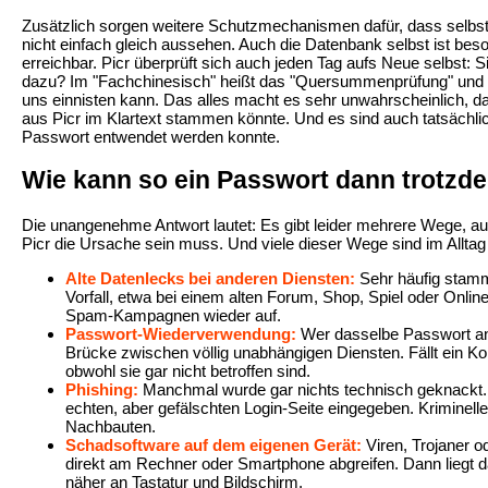
Zusätzlich sorgen weitere Schutzmechanismen dafür, dass selbst
nicht einfach gleich aussehen. Auch die Datenbank selbst ist bes
erreichbar. Picr überprüft sich auch jeden Tag aufs Neue selbst:
dazu? Im "Fachchinesisch" heißt das "Quersummenprüfung" und so
uns einnisten kann. Das alles macht es sehr unwahrscheinlich, d
aus Picr im Klartext stammen könnte. Und es sind auch tatsächlich
Passwort entwendet werden konnte.
Wie kann so ein Passwort dann trotzde
Die unangenehme Antwort lautet: Es gibt leider mehrere Wege, a
Picr die Ursache sein muss. Und viele dieser Wege sind im Alltag 
Alte Datenlecks bei anderen Diensten:
Sehr häufig stamm
Vorfall, etwa bei einem alten Forum, Shop, Spiel oder Onlin
Spam-Kampagnen wieder auf.
Passwort-Wiederverwendung:
Wer dasselbe Passwort an 
Brücke zwischen völlig unabhängigen Diensten. Fällt ein Ko
obwohl sie gar nicht betroffen sind.
Phishing:
Manchmal wurde gar nichts technisch geknackt. 
echten, aber gefälschten Login-Seite eingegeben. Kriminell
Nachbauten.
Schadsoftware auf dem eigenen Gerät:
Viren, Trojaner 
direkt am Rechner oder Smartphone abgreifen. Dann liegt d
näher an Tastatur und Bildschirm.